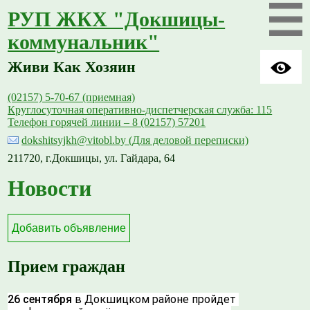
РУП ЖКХ "Докшицы-
коммунальник"
Живи Как Хозяин
(02157) 5-70-67 (приемная)
Круглосуточная оперативно-диспетчерская служба: 115
Телефон горячей линии – 8 (02157) 57201
dokshitsyjkh@vitobl.by (Для деловой переписки)
211720, г.Докшицы, ул. Гайдара, 64
Новости
Добавить объявление
Прием граждан
26 сентября
 в Докшицком районе пройдет 