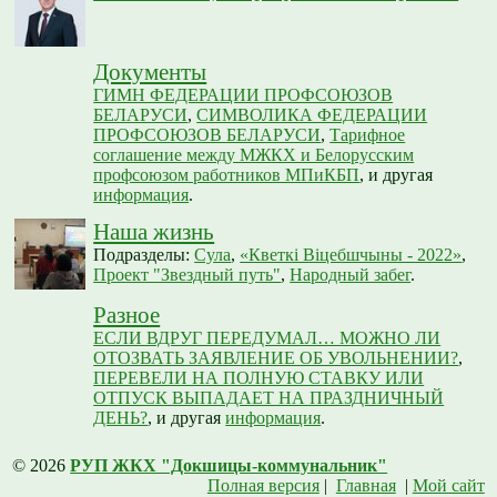
Документы
ГИМН ФЕДЕРАЦИИ ПРОФСОЮЗОВ
БЕЛАРУСИ
,
СИМВОЛИКА ФЕДЕРАЦИИ
ПРОФСОЮЗОВ БЕЛАРУСИ
,
Тарифное
соглашение между МЖКХ и Белорусским
профсоюзом работников МПиКБП
, и другая
информация
.
Наша жизнь
Подразделы:
Сула
,
«Кветкі Віцебшчыны - 2022»
,
Проект "Звездный путь"
,
Народный забег
.
Разное
ЕСЛИ ВДРУГ ПЕРЕДУМАЛ… МОЖНО ЛИ
ОТОЗВАТЬ ЗАЯВЛЕНИЕ ОБ УВОЛЬНЕНИИ?
,
ПЕРЕВЕЛИ НА ПОЛНУЮ СТАВКУ ИЛИ
ОТПУСК ВЫПАДАЕТ НА ПРАЗДНИЧНЫЙ
ДЕНЬ?
, и другая
информация
.
© 2026
РУП ЖКХ "Докшицы-коммунальник"
Полная версия
|
Главная
|
Мой сайт