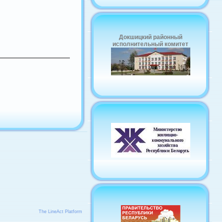
Докшицкий районный
исполнительный комитет
The LineAct Platform