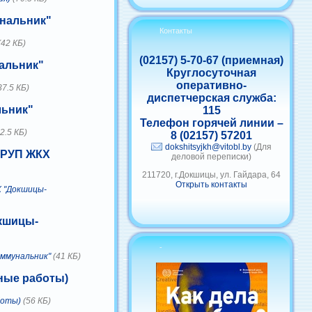
унальник"
Контакты
(42 КБ)
(02157) 5-70-67 (приемная)
нальник"
Круглосуточная
оперативно-
37.5 КБ)
диспетчерская служба:
льник"
115
Телефон горячей линии –
2.5 КБ)
8 (02157) 57201
dokshitsyjkh@vitobl.by
(Для
о РУП ЖКХ
деловой переписки)
211720, г.Докшицы, ул. Гайдара, 64
Открыть контакты
Х "Докшицы-
окшицы-
-
оммунальник"
(41 КБ)
жные работы)
боты)
(56 КБ)