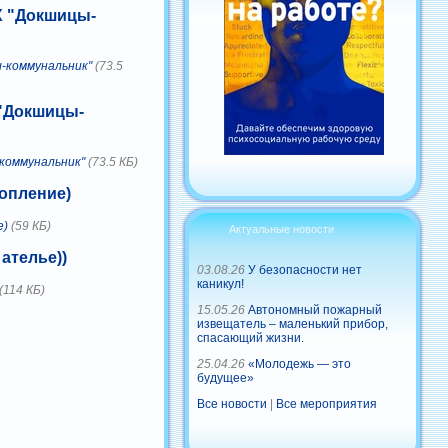
Х "Докшицы-
ы-коммунальник"
(73.5
 "Докшицы-
-коммунальник"
(73.5 КБ)
топление)
е)
(59 КБ)
Актуальные новости
ателье))
03.08.26
У безопасности нет
каникул!
(114 КБ)
15.05.26
Автономный пожарный
извещатель – маленький прибор,
спасающий жизни.
25.04.26
«Молодежь — это
будущее»
Все новости
|
Все мероприятия