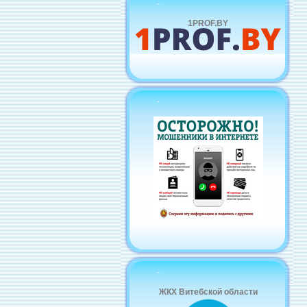
-
1PROF.BY
-
-
ЖКХ Витебской области