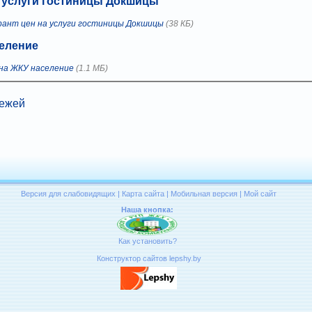
а услуги гостиницы Докшицы
рант цен на услуги гостиницы Докшицы
(38 КБ)
еление
на ЖКУ население
(1.1 МБ)
тежей
Версия для слабовидящих
|
Карта сайта
|
Мобильная версия
|
Мой сайт
Наша кнопка:
Как установить?
Конструктор сайтов lepshy.by