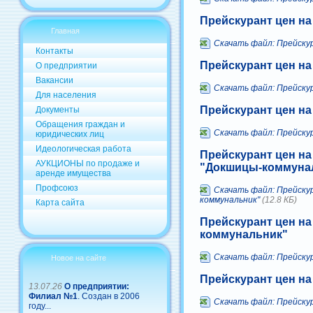
Прейскурант цен н
Главная
Скачать файл: Прейску
Контакты
Прейскурант цен на
О предприятии
Вакансии
Скачать файл: Прейску
Для населения
Прейскурант цен н
Документы
Обращения граждан и
Скачать файл: Прейску
юридических лиц
Идеологическая работа
Прейскурант цен на
АУКЦИОНЫ по продаже и
"Докшицы-коммуна
аренде имущества
Профсоюз
Скачать файл: Прейску
коммунальник"
(12.8 КБ)
Карта сайта
Прейскурант цен на
коммунальник"
Скачать файл: Прейску
Новое на сайте
Прейскурант цен на
13.07.26
О предприятии:
Филиал №1
. Создан в 2006
Скачать файл: Прейску
году...