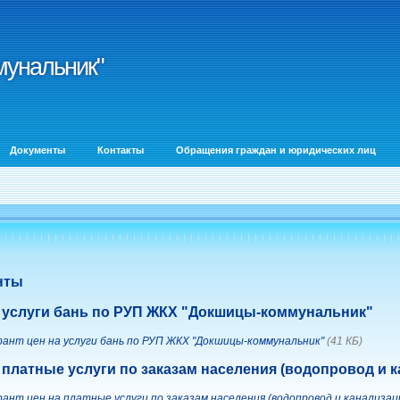
унальник"
унальник"
Документы
Контакты
Обращения граждан и юридических лиц
нты
а услуги бань по РУП ЖКХ "Докшицы-коммунальник"
рант цен на услуги бань по РУП ЖКХ "Докшицы-коммунальник"
(41 КБ)
 платные услуги по заказам населения (водопровод и 
ант цен на платные услуги по заказам населения (водопровод и канализац