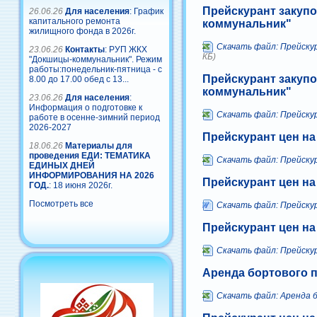
Прейскурант закуп
26.06.26
Для населения
: График
капитального ремонта
коммунальник"
жилищного фонда в 2026г.
Скачать файл: Прейску
23.06.26
Контакты
: РУП ЖКХ
КБ)
"Докшицы-коммунальник". Режим
работы:понедельник-пятница - с
Прейскурант закуп
8.00 до 17.00 обед с 13...
коммунальник"
23.06.26
Для населения
:
Информация о подготовке к
Скачать файл: Прейску
работе в осенне-зимний период
2026-2027
Прейскурант цен на
18.06.26
Материалы для
проведения ЕДИ: ТЕМАТИКА
Скачать файл: Прейску
ЕДИНЫХ ДНЕЙ
ИНФОРМИРОВАНИЯ НА 2026
Прейскурант цен на
ГОД.
: 18 июня 2026г.
Посмотреть все
Скачать файл: Прейскур
Прейскурант цен на
Скачать файл: Прейскур
Аренда бортового 
Скачать файл: Аренда 