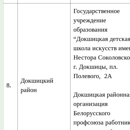
Государственное
учреждение
образования
“Докшицкая детска
школа искусств име
Нестора Соколовско
г. Докшицы, пл.
Полевого, 2А
Докшицкий
8.
район
Докшицкая районна
организация
Белорусского
профсоюза работни