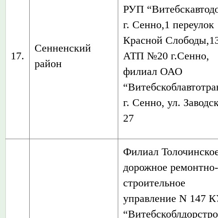
РУП “Витебскавтодо
г. Сенно,1 переулок
Красной Слободы,1
Сенненский
17.
АТП №20 г.Сенно,
район
филиал ОАО
“Витебскоблавтотра
г. Сенно, ул. Заводс
27
Филиал Толочинско
дорожное ремонтно
строительное
управление N 147 
“Витебскоблдорстро