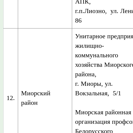
АПК,
г.п.Лиозно, ул. Лен
86
Унитарное предпри
жилищно-
коммунального
хозяйства Миорског
района,
г. Миоры, ул.
Миорский
Вокзальная, 5/1
12.
район
Миорская районная
организация профс
Белорусского