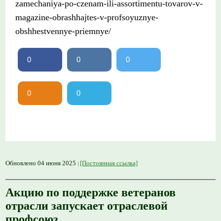
zamechaniya-po-czenam-ili-assortimentu-tovarov-v-
magazine-obrashhajtes-v-profsoyuznye-
obshhestvennye-priemnye/
0
0
0
0
0
Обновлено 04 июня 2025
[Постоянная ссылка]
Акцию по поддержке ветеранов
отрасли запускает отраслевой
профсоюз