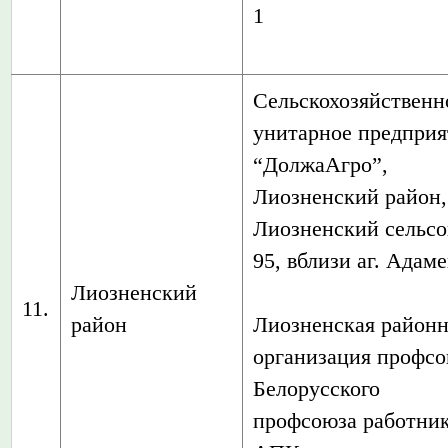
1
Сельскохозяйственн
унитарное предприя
“ДолжаАгро”,
Лиозненский район,
Лиозненский сельсо
95, вблизи аг. Адам
Лиозненский
11.
район
Лиозненская районн
организация профс
Белорусского
профсоюза работни