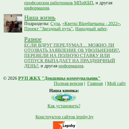
профсоюзом работников МПиКБП
, и другая
информация
.
Наша жизнь
Подразделы:
Сула
,
«Кветкі Віцебшчыны - 2022»
,
Проект "Звездный путь"
,
Народный забег
.
Разное
ЕСЛИ ВДРУГ ПЕРЕДУМАЛ… МОЖНО ЛИ
ОТОЗВАТЬ ЗАЯВЛЕНИЕ ОБ УВОЛЬНЕНИИ?
,
ПЕРЕВЕЛИ НА ПОЛНУЮ СТАВКУ ИЛИ
ОТПУСК ВЫПАДАЕТ НА ПРАЗДНИЧНЫЙ
ДЕНЬ?
, и другая
информация
.
© 2026
РУП ЖКХ "Докшицы-коммунальник"
Полная версия
|
Главная
|
Мой сайт
Наша кнопка:
Как установить?
Конструктор сайтов lepshy.by