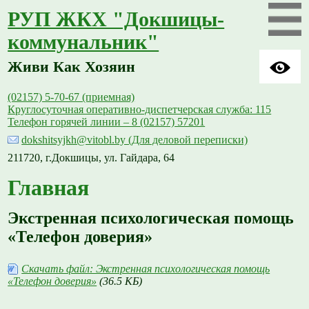
РУП ЖКХ "Докшицы-
коммунальник"
Живи Как Хозяин
(02157) 5-70-67 (приемная)
Круглосуточная оперативно-диспетчерская служба: 115
Телефон горячей линии – 8 (02157) 57201
dokshitsyjkh@vitobl.by (Для деловой переписки)
211720, г.Докшицы, ул. Гайдара, 64
Главная
Экстренная психологическая помощь
«Телефон доверия»
Скачать файл: Экстренная психологическая помощь
«Телефон доверия»
(36.5 КБ)